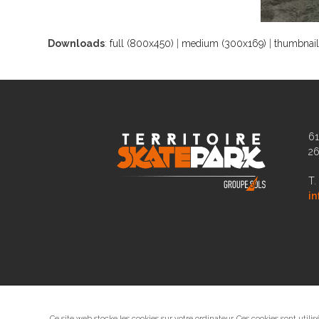
Downloads
:
full (800x450)
|
medium (300x169)
|
thumbnail
61
2
T.
in
Ce site web stocke les cookies sur votre ordinateur. Ces cookies sont utili