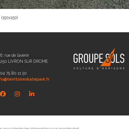
 (150x150)
6, rue de l’avenir
6250 LIVRON SUR DROME
 04 75 80 11 50
fo@territoireskatepark.fr
Facebook
Instagram
LinkedIn
sés pour collecter des informations sur la manière dont