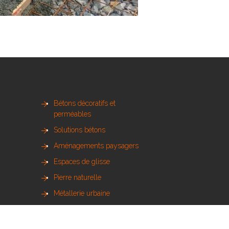
Bétons décoratifs et
perméables
Solutions bétons
Aménagements paysagers
Espaces de glisse
Pierre naturelle
Métallerie urbaine
Sols sportifs
Bois et mobilier urbain