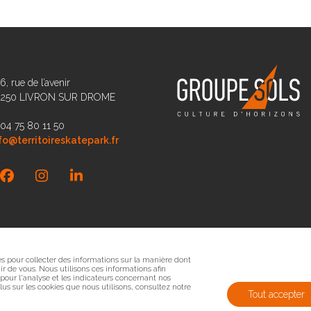
6, rue de l’avenir
6250 LIVRON SUR DROME
 04 75 80 11 50
fo@territoireskatepark.fr
Facebook
Instagram
LinkedIn
sés pour collecter des informations sur la manière dont
r de vous. Nous utilisons ces informations afin
 pour l'analyse et les indicateurs concernant nos
 plus sur les cookies que nous utilisons, consultez notre
Tout accepter