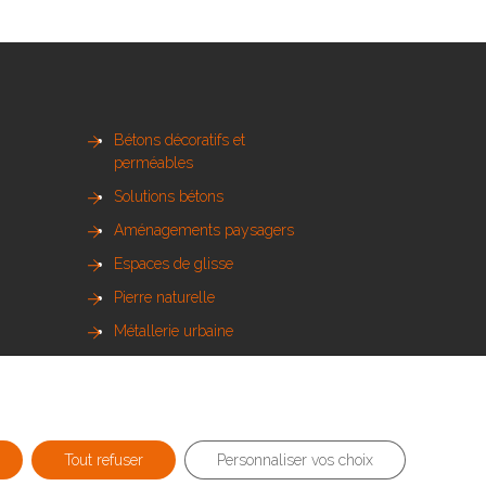
Bétons décoratifs et
perméables
Solutions bétons
Aménagements paysagers
Espaces de glisse
Pierre naturelle
Métallerie urbaine
Sols sportifs
Bois et mobilier urbain
Tout refuser
Personnaliser vos choix