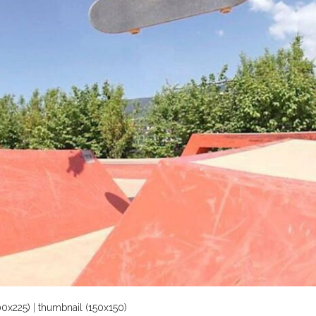
0x225)
|
thumbnail (150x150)