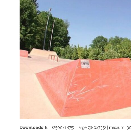
Downloads
:
full (2500x1875)
|
large (980x735)
|
medium (30