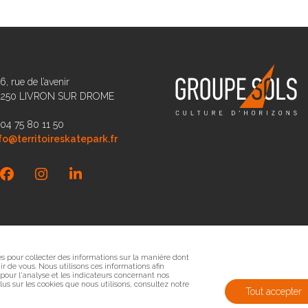
6, rue de l’avenir
6250 LIVRON SUR DROME
 04 75 80 11 50
fo@territoireskatepark.fr
Facebook
Instagram
LinkedIn
sés pour collecter des informations sur la manière dont
r de vous. Nous utilisons ces informations afin
 pour l'analyse et les indicateurs concernant nos
 plus sur les cookies que nous utilisons, consultez notre
Tout accepter