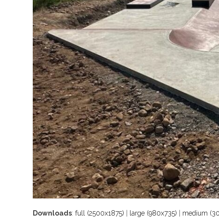
Downloads
:
full (2500x1875)
|
large (980x735)
|
medium (30