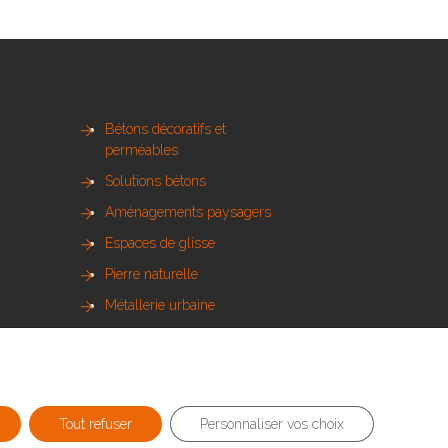
Bétons décoratifs et
perméables
Solutions bétons
Aménagements paysagers
Espaces de glisse
Pierre naturelle
Métallerie urbaine
Sols sportifs
Bois et mobilier urbain
Tout refuser
Personnaliser vos choix