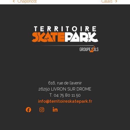
Chaponost
Calais
previous
next
post:
post:
616, rue de l’avenir
26250 LIVRON SUR DROME
T. 04 75 80 11 50
info@territoireskatepark.fr
Facebook
Instagram
LinkedIn