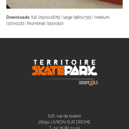
Downloads
:
full (2500x1875)
|
large (980x735)
|
medium
(300x225)
|
thumbnail (150x150)
616, rue de l’avenir
26250 LIVRON SUR DROME
T. 04 75 80 11 50