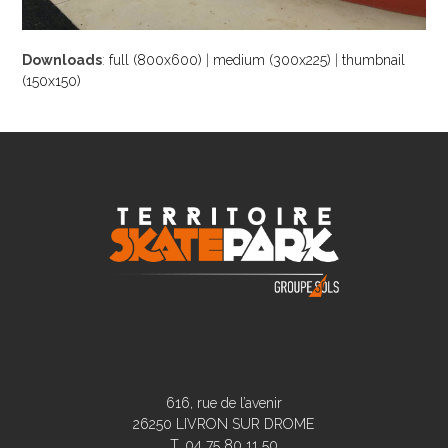
Downloads
:
full (800x600)
|
medium (300x225)
|
thumbnail
(150x150)
616, rue de l’avenir
26250 LIVRON SUR DROME
T. 04 75 80 11 50