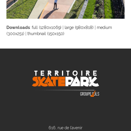
Downloads
:
full (1280x1069)
|
large (980x818)
|
medium
(300x251)
|
thumbnail (150x150)
616, rue de l’avenir