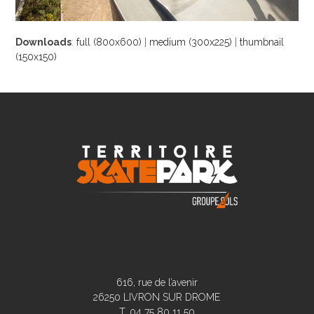
Downloads
:
full (800x600)
|
medium (300x225)
|
thumbnail
(150x150)
616, rue de l’avenir
26250 LIVRON SUR DROME
T. 04 75 80 11 50