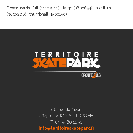
Downloads
:
full (1410x940)
|
large (980x654)
|
medium
(300x200)
|
thumbnail (150x150)
616, rue de l’avenir
26250 LIVRON SUR DROME
T. 04 75 80 11 50
info@territoireskatepark.fr