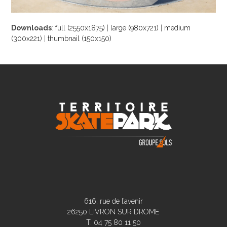
Downloads
:
full (2550x1875)
|
large (980x721)
|
medium
(300x221)
|
thumbnail (150x150)
616, rue de l’avenir
26250 LIVRON SUR DROME
T. 04 75 80 11 50