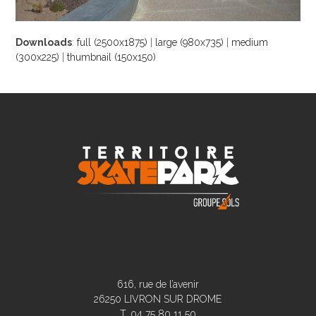
Downloads
:
full (2500x1875)
|
large (980x735)
|
medium
(300x225)
|
thumbnail (150x150)
616, rue de l’avenir
26250 LIVRON SUR DROME
T. 04 75 80 11 50