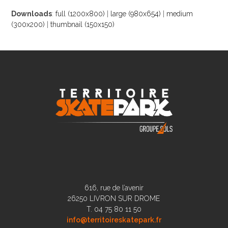
Downloads
:
full (1200x800)
|
large (980x654)
|
medium
(300x200)
|
thumbnail (150x150)
616, rue de l’avenir
26250 LIVRON SUR DROME
T. 04 75 80 11 50
info@territoireskatepark.fr