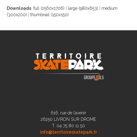
Downloads
:
full (2560x1706)
|
large (980x653)
|
medium
(300x200)
|
thumbnail (150x150)
616, rue de l’avenir
26250 LIVRON SUR DROME
T. 04 75 80 11 50
info@territoireskatepark.fr