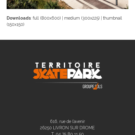
Downloads
:
full (800x600)
|
medium (300x225)
|
thumbnail
(150x150)
616, rue de l’avenir
26250 LIVRON SUR DROME
T. 04 75 80 11 50