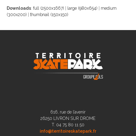
Downloads
:
full (2500x1667)
|
large (980x654)
|
medium
(300x200)
|
thumbnail (150x150)
616, rue de l’avenir
26250 LIVRON SUR DROME
T. 04 75 80 11 50
info@territoireskatepark.fr