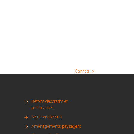
Cannes
next
post:
Bétons décoratifs et
perméables
Solutions bétons
Aménagements paysagers