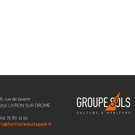
6, rue de l’avenir
6250 LIVRON SUR DROME
 04 75 80 11 50
fo@territoireskatepark.fr