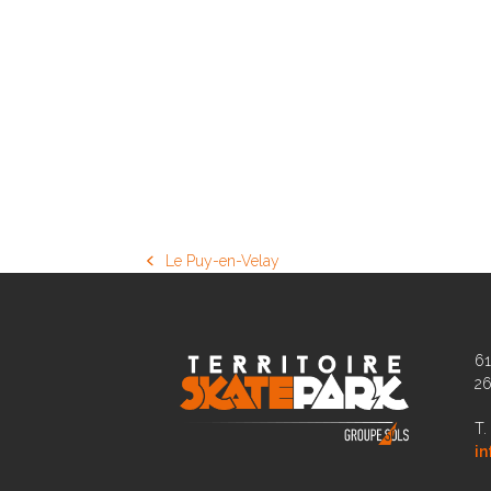
Le Puy-en-Velay
previous
post:
61
2
T.
in