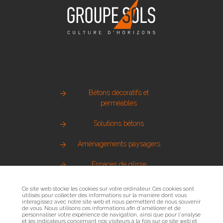
Bétons décoratifs et
perméables
Solutions bétons
Aménagements paysagers
Espaces de glisse
Pierre naturelle
Ce site web stocke les cookies sur votre ordinateur. Ces cookies sont
utilisés pour collecter des informations sur la manière dont vous
interagissez avec notre site web et nous permettent de nous souvenir
Métallerie urbaine
de vous. Nous utilisons ces informations afin d'améliorer et de
personnaliser votre expérience de navigation, ainsi que pour l'analyse
et les indicateurs concernant nos visiteurs à la fois sur ce site web et