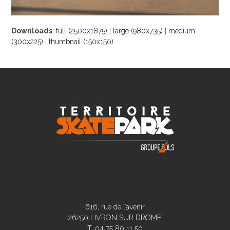
Downloads
:
full (2500x1875)
|
large (980x735)
|
medium
(300x225)
|
thumbnail (150x150)
616, rue de l’avenir
26250 LIVRON SUR DROME
T. 04 75 80 11 50