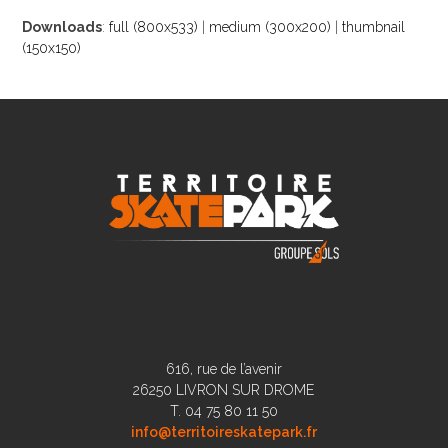
Downloads
:
full (800x533)
|
medium (300x200)
|
thumbnail
(150x150)
616, rue de l’avenir
26250 LIVRON SUR DROME
T. 04 75 80 11 50
info@territoireskatepark.fr