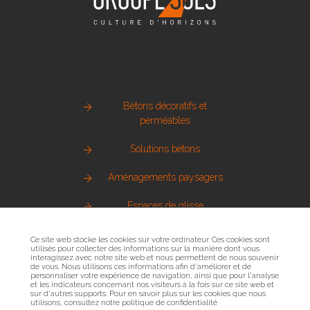
Bétons décoratifs et
perméables
Solutions bétons
Aménagements paysagers
Espaces de glisse
Pierre naturelle
Ce site web stocke les cookies sur votre ordinateur. Ces cookies sont
utilisés pour collecter des informations sur la manière dont vous
interagissez avec notre site web et nous permettent de nous souvenir
Métallerie urbaine
de vous. Nous utilisons ces informations afin d'améliorer et de
personnaliser votre expérience de navigation, ainsi que pour l'analyse
et les indicateurs concernant nos visiteurs à la fois sur ce site web et
Sols sportifs
sur d'autres supports. Pour en savoir plus sur les cookies que nous
utilisons, consultez notre politique de confidentialité