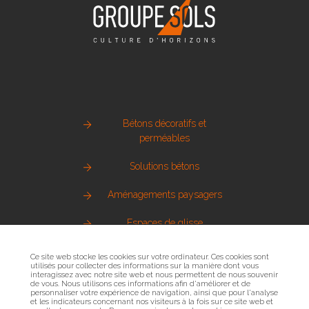
Bétons décoratifs et
perméables
Solutions bétons
Aménagements paysagers
Espaces de glisse
Pierre naturelle
Ce site web stocke les cookies sur votre ordinateur. Ces cookies sont
utilisés pour collecter des informations sur la manière dont vous
interagissez avec notre site web et nous permettent de nous souvenir
Métallerie urbaine
de vous. Nous utilisons ces informations afin d'améliorer et de
personnaliser votre expérience de navigation, ainsi que pour l'analyse
et les indicateurs concernant nos visiteurs à la fois sur ce site web et
Sols sportifs