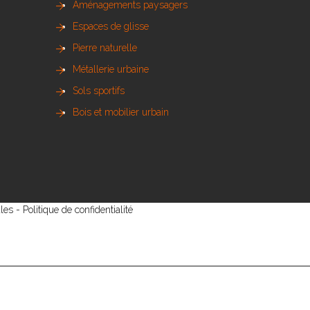
Aménagements paysagers
Espaces de glisse
Pierre naturelle
Métallerie urbaine
Sols sportifs
Bois et mobilier urbain
les
-
Politique de confidentialité