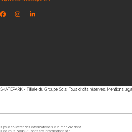
Facebook
Instagram
LinkedIn
KATEPARK - Filiale du Groupe Sols. Tous droits réservés.
Mentions léga
sés pour collecter des informations sur la manière dont
r de vous. Nous utilisons ces informations afin