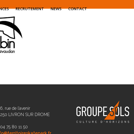
NCES
RECRUTEMENT
NEWS
CONTACT
6, rue de l’avenir
6250 LIVRON SUR DROME
 04 75 80 11 50
fo@territoireskatepark.fr