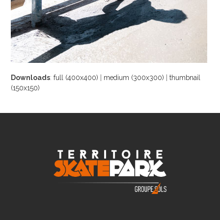
Downloads
:
full (400x400)
|
medium (300x300)
|
thumbnail
(150x150)