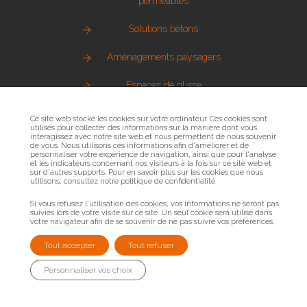
perméables
Solutions bétons
Aménagements paysagers
Espaces de glisse
Pierre naturelle
Ce site web stocke les cookies sur votre ordinateur. Ces cookies sont
utilisés pour collecter des informations sur la manière dont vous
interagissez avec notre site web et nous permettent de nous souvenir
Métallerie urbaine
de vous. Nous utilisons ces informations afin d'améliorer et de
personnaliser votre expérience de navigation, ainsi que pour l'analyse
et les indicateurs concernant nos visiteurs à la fois sur ce site web et
Sols sportifs
sur d'autres supports. Pour en savoir plus sur les cookies que nous
utilisons, consultez notre politique de confidentialité
Bois et mobilier urbain
Si vous refusez l'utilisation des cookies, vos informations ne seront pas
suivies lors de votre visite sur ce site. Un seul cookie sera utilisé dans
votre navigateur afin de se souvenir de ne pas suivre vos préférences.
Tout accepter
Tout refuser
Personnaliser vos choix
Copyright 2026 - TERRITOIRE SKATEPARK - Filiale du Groupe
Sols. Tous droits réservés.
Mentions légales
-
Politique de
confidentialité