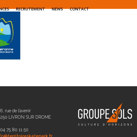
NCES
RECRUTEMENT
NEWS
CONTACT
6, rue de l’avenir
6250 LIVRON SUR DROME
 04 75 80 11 50
fo@territoireskatepark.fr