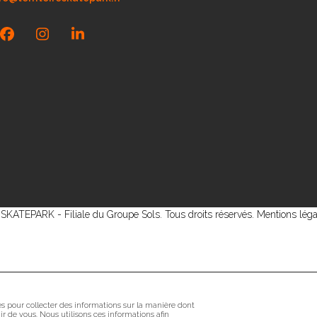
Facebook
Instagram
LinkedIn
KATEPARK - Filiale du Groupe Sols. Tous droits réservés.
Mentions léga
sés pour collecter des informations sur la manière dont
r de vous. Nous utilisons ces informations afin