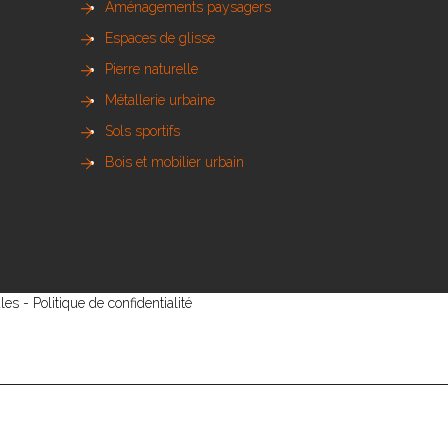
Aménagements paysagers
Espaces de glisse
Pierre naturelle
Métallerie urbaine
Sols sportifs
Bois et mobilier urbain
les
-
Politique de confidentialité